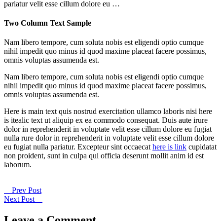
pariatur velit esse cillum dolore eu …
Two Column Text Sample
Nam libero tempore, cum soluta nobis est eligendi optio cumque
nihil impedit quo minus id quod maxime placeat facere possimus,
omnis voluptas assumenda est.
Nam libero tempore, cum soluta nobis est eligendi optio cumque
nihil impedit quo minus id quod maxime placeat facere possimus,
omnis voluptas assumenda est.
Here is main text quis nostrud exercitation ullamco laboris nisi here
is itealic text ut aliquip ex ea commodo consequat. Duis aute irure
dolor in reprehenderit in voluptate velit esse cillum dolore eu fugiat
nulla rure dolor in reprehenderit in voluptate velit esse cillum dolore
eu fugiat nulla pariatur. Excepteur sint occaecat
here is link
cupidatat
non proident, sunt in culpa qui officia deserunt mollit anim id est
laborum.
Prev Post
Next Post
Leave a Comment